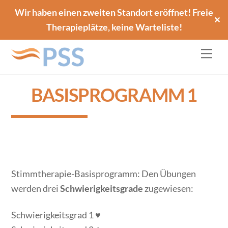
Skip
Back
Wir haben einen zweiten Standort eröffnet! Freie
✕
to
To
Therapieplätze, keine Warteliste!
content
Top
Me
BASISPROGRAMM 1
Stimmtherapie-Basisprogramm:
Den Übungen
werden drei
Schwierigkeitsgrade
zugewiesen:
Schwierigkeitsgrad 1 ♥