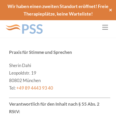
Skip
Back
Wir haben einen zweiten Standort eröffnet! Freie
✕
to
To
Therapieplätze, keine Warteliste!
content
Top
Me
Praxis für Stimme und Sprechen
Sherin Dahi
Leopoldstr. 19
80802 München
Tel:
+49 89 4443 93 40
Verantwortlich für den Inhalt nach § 55 Abs. 2
RStV: